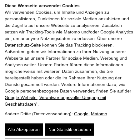
Diese Webseite verwendet Cookies
Wir verwenden Cookies, um Inhalte und Anzeigen zu
personalisieren, Funktionen für soziale Medien anzubieten und
KOPPELHUBER² und Partner ZT OG
consulting engineers & architects
die Zugriffe auf unsere Webseite zu analysieren. Zusätzlich
setzen wir Tracking-Tools wie Matomo und/oder Google Analytics
ein, um anonyme Nutzungsdaten zu erfassen. Über unsere
Sporgasse 11/2.OG A-8010 Graz
Datenschutz-Seite
können Sie das Tracking blockieren.
+43 (0)316 / 81 24 67
Außerdem geben wir Informationen zu Ihrer Nutzung unserer
+43 (0)664 / 864 40 33
Webseite an unsere Partner für soziale Medien, Werbung und
office@koppelhuber-partner.at
Analysen weiter. Unsere Partner führen diese Informationen
möglicherweise mit weiteren Daten zusammen, die Sie
bereitgestellt haben oder die im Rahmen Ihrer Nutzung der
Dienste gesammelt wurden. Weitere Informationen dazu, wie
Google personenbezogene Daten verwendet, finden Sie auf der
Google‑Website „Verantwortungsvoller Umgang mit
Geschäftsdaten“
.
Impressum
Andere Dritte (Datenverwendung):
Google
,
Matomo
Datenschutzerklärung
Alle Akzeptieren
Nur Statistik erlauben
© 2026 – KOPPELHUBER² und Partner ZT OG