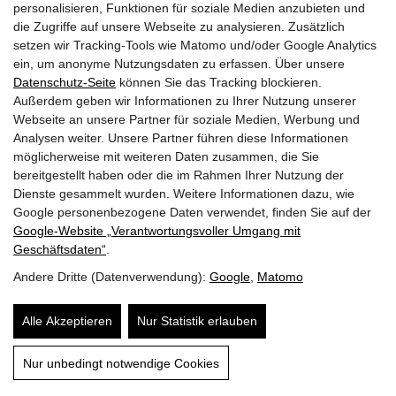
personalisieren, Funktionen für soziale Medien anzubieten und
KOPPELHUBER² und Partner ZT OG
consulting engineers & architects
die Zugriffe auf unsere Webseite zu analysieren. Zusätzlich
setzen wir Tracking-Tools wie Matomo und/oder Google Analytics
ein, um anonyme Nutzungsdaten zu erfassen. Über unsere
Sporgasse 11/2.OG A-8010 Graz
Datenschutz-Seite
können Sie das Tracking blockieren.
+43 (0)316 / 81 24 67
Außerdem geben wir Informationen zu Ihrer Nutzung unserer
+43 (0)664 / 864 40 33
Webseite an unsere Partner für soziale Medien, Werbung und
office@koppelhuber-partner.at
Analysen weiter. Unsere Partner führen diese Informationen
möglicherweise mit weiteren Daten zusammen, die Sie
bereitgestellt haben oder die im Rahmen Ihrer Nutzung der
Dienste gesammelt wurden. Weitere Informationen dazu, wie
Google personenbezogene Daten verwendet, finden Sie auf der
Google‑Website „Verantwortungsvoller Umgang mit
Geschäftsdaten“
.
Impressum
Andere Dritte (Datenverwendung):
Google
,
Matomo
Datenschutzerklärung
Alle Akzeptieren
Nur Statistik erlauben
© 2026 – KOPPELHUBER² und Partner ZT OG
Nur unbedingt notwendige Cookies