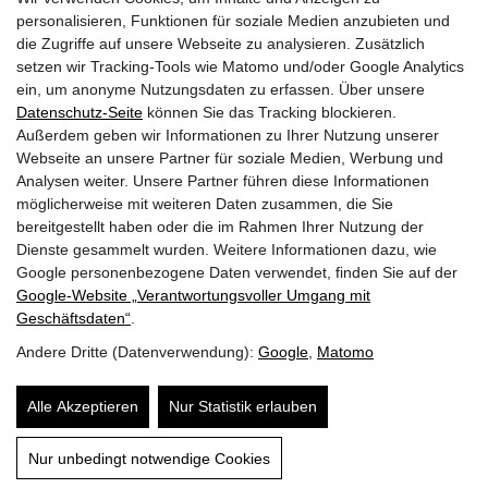
personalisieren, Funktionen für soziale Medien anzubieten und
KOPPELHUBER² und Partner ZT OG
consulting engineers & architects
die Zugriffe auf unsere Webseite zu analysieren. Zusätzlich
setzen wir Tracking-Tools wie Matomo und/oder Google Analytics
ein, um anonyme Nutzungsdaten zu erfassen. Über unsere
Sporgasse 11/2.OG A-8010 Graz
Datenschutz-Seite
können Sie das Tracking blockieren.
+43 (0)316 / 81 24 67
Außerdem geben wir Informationen zu Ihrer Nutzung unserer
+43 (0)664 / 864 40 33
Webseite an unsere Partner für soziale Medien, Werbung und
office@koppelhuber-partner.at
Analysen weiter. Unsere Partner führen diese Informationen
möglicherweise mit weiteren Daten zusammen, die Sie
bereitgestellt haben oder die im Rahmen Ihrer Nutzung der
Dienste gesammelt wurden. Weitere Informationen dazu, wie
Google personenbezogene Daten verwendet, finden Sie auf der
Google‑Website „Verantwortungsvoller Umgang mit
Geschäftsdaten“
.
Impressum
Andere Dritte (Datenverwendung):
Google
,
Matomo
Datenschutzerklärung
Alle Akzeptieren
Nur Statistik erlauben
© 2026 – KOPPELHUBER² und Partner ZT OG
Nur unbedingt notwendige Cookies