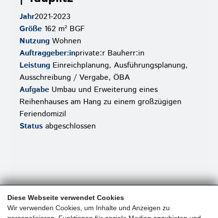
Jahr
2021-2023
Größe
162 m² BGF
Nutzung
Wohnen
Auftraggeber:in
private:r Bauherr:in
Leistung
Einreichplanung, Ausführungsplanung,
Ausschreibung / Vergabe, ÖBA
Aufgabe
Umbau und Erweiterung eines
Reihenhauses am Hang zu einem großzügigen
Feriendomizil
Status
abgeschlossen
Diese Webseite verwendet Cookies
Wir verwenden Cookies, um Inhalte und Anzeigen zu
personalisieren, Funktionen für soziale Medien anzubieten und