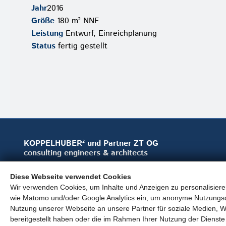
Jahr
2016
Größe
180 m² NNF
Leistung
Entwurf, Einreichplanung
Status
fertig gestellt
KOPPELHUBER² und Partner ZT OG
consulting engineers & architects
Sporgasse 11/2.OG A-8010 Graz
Diese Webseite verwendet Cookies
Wir verwenden Cookies, um Inhalte und Anzeigen zu personalisieren
+43 (0)316 / 81 24 67
wie Matomo und/oder Google Analytics ein, um anonyme Nutzungs
+43 (0)664 / 864 40 33
Nutzung unserer Webseite an unsere Partner für soziale Medien, W
office@koppelhuber-partner.at
bereitgestellt haben oder die im Rahmen Ihrer Nutzung der Diens