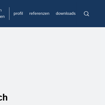
n
referenzen
profil
downloads
hen
ch