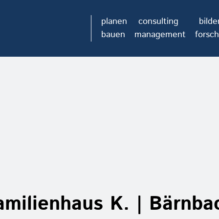
planen
consulting
bilde
bauen
management
forsc
milienhaus K. | Bärnba